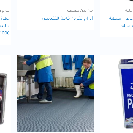
خلية
من دون تصنيف
موزع ر
 نفايات بسعة 15 جالون مبطنة
أدراج تخزين قابلة للتكديس
جهاز 
مائلة
1000 متر مكعب