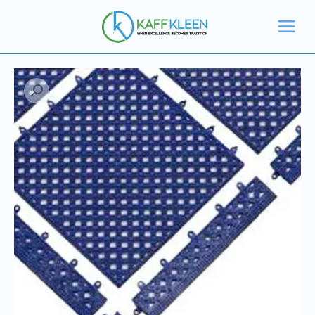
خطي
لى
لمحتوى