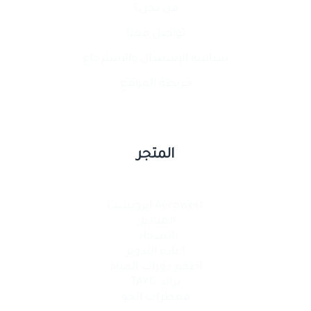
من نحن؟
تواصل معنا
سياسة الإستبدال والإسترجاع
خريطة الموقع
المتجر
Aerowest ايرويست
المناديل
السجاد
اعادة التدوير
اطقم دورات المياه
براند TAYG
معطرات الجو