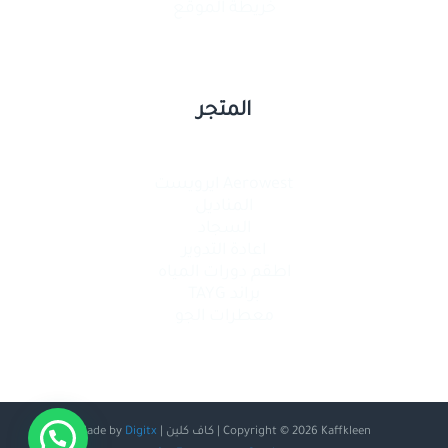
خريطة الموقع
المتجر
Aerowest ايرويست
المناديل
السجاد
اعادة التدوير
اطقم دورات المياه
براند TAYG
معطرات الجو
Copyright © 2026 Kaffkleen | كاف كلين | Made by
Digitx