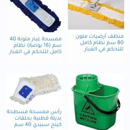
منظف أرضيات ملون
ممسحة غبار ملونة 40
80 سم نظام كامل
سم (16 بوصة) نظام
للتحكم في الغبار
كامل للتحكم في الغبار
رأس ممسحة مسطحة
بديلة قطنية بحلقات
كينج سبيدي 40 سم