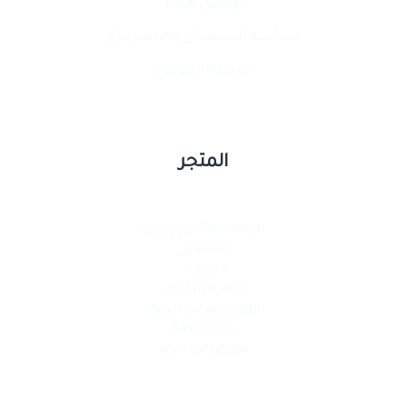
تواصل معنا
سياسة الإستبدال والإسترجاع
خريطة الموقع
المتجر
Aerowest ايرويست
المناديل
السجاد
اعادة التدوير
اطقم دورات المياه
براند TAYG
معطرات الجو