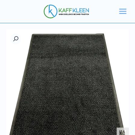
خطي
لى
لمحتوى
كمية
حصيرة
مدخل