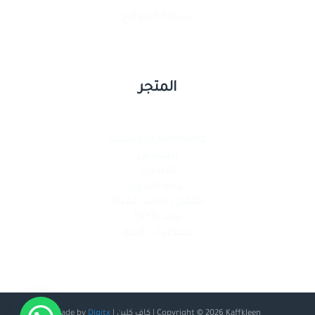
خريطة الموقع
المتجر
Aerowest ايرويست
المناديل
السجاد
اعادة التدوير
اطقم دورات المياه
براند TAYG
معطرات الجو
Copyright © 2026 Kaffkleen | كاف كلين | Made by
Digitx