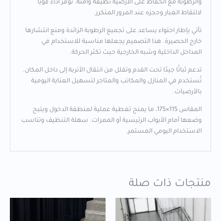
والرطوبة مع الحفاظ على الأرضية نظيفة وآمنة. توفر أداءً قويًا
لالتقاط الغبار وحجزه عند المرور المتكرر.
تأتي بإطار احتواء يساعد على تجميع الرطوبة الزائدة ومنع انتشارها
خارج الحصيرة. هذا التصميم يجعلها مناسبة للاستخدام في
المداخل الداخلية وشبه الخارجية حيث تكثر الحركة.
تدعم ثباتًا جيدًا تحت القدم وتقلل من انتقال الأتربة إلى داخل المكان.
تُستخدم في المنازل والمكاتب والمتاجر لتسهيل العناية اليومية
بالأرضيات.
المقاس 115×175، ما يمنح تغطية عملية لمنطقة الدخول ويتيح
وضعها أمام الأبواب الرئيسية أو الممرات. سهلة التنظيف وتناسب
الاستخدام اليومي المستمر.
منتجات ذات صلة