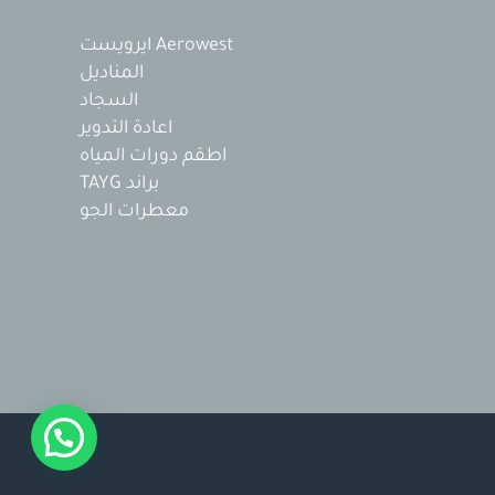
Aerowest ايرويست
المناديل
السجاد
اعادة التدوير
اطقم دورات المياه
براند TAYG
معطرات الجو