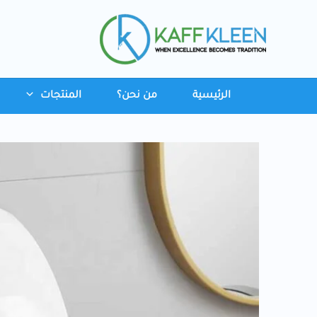
خطي
لى
لمحتوى
الرئيسية
من نحن؟
المنتجات
كمية
مجفف
يد
أبيض