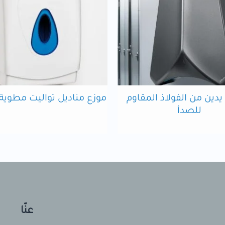
دين من الفولاذ المقاوم
موزع مناديل تواليت مطوية 
للصدأ
عنّا