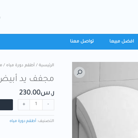
h
افضل مبيعا
تواصل معنا
الرئيسية
/
أطقم دورة مياه
/ م
مجفف يد أبيض
ر.س
230.00
+
-
التصنيف:
أطقم دورة مياه