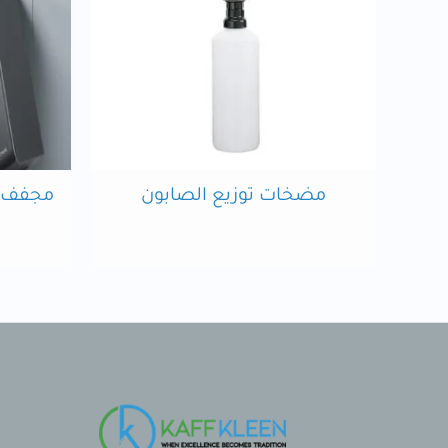
مضخات توزيع الصابون
مجفف ي