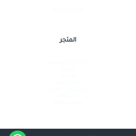
خريطة الموقع
المتجر
Aerowest ايرويست
المناديل
السجاد
اعادة التدوير
اطقم دورات المياه
براند TAYG
معطرات الجو