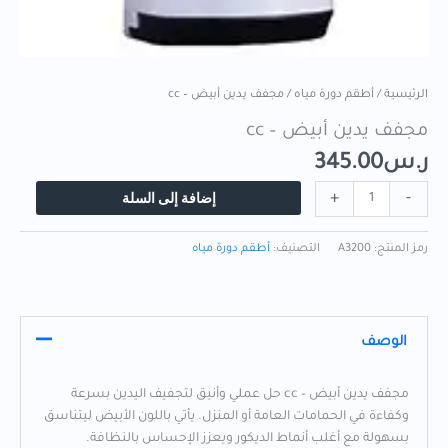
الرئيسية
/
أطقم دورة مياه
/ مجفف يدين أبيض – cc
مجفف يدين أبيض – cc
ر.س
345.00
إضافة إلى السلة
+
-
رمز المنتج:
A3200
التصنيف:
أطقم دورة مياه
الوصف
مجفف يدين أبيض – cc حل عملي وأنيق لتجفيف اليدين بسرعة
وكفاءة في الحمامات العامة أو المنزل. يأتي باللون الأبيض ليتناسق
بسهولة مع أغلب أنماط الديكور ويعزز الإحساس بالنظافة.