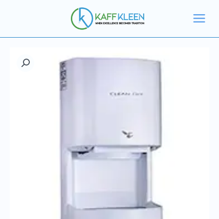
خطي
أبيض
لى
-
لمحتوى
cc
كمية
مجفف
يدين
أبيض
-
cc