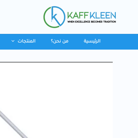
خطي
لى
لمحتوى
الرئيسية
من نحن؟
المنتجات
كمية
ملتقط
نفايات
ميكانيكي
متعدد
الاستخدامات
بمقبض
مريح
31
بوصة