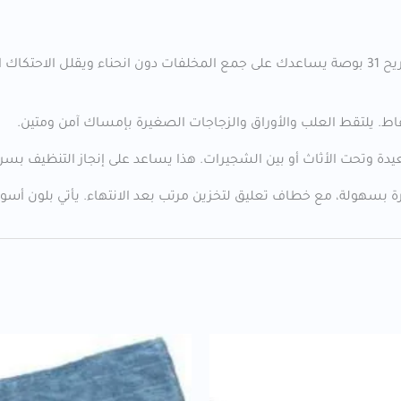
ملتقط نفايات ميكانيكي متعدد الاستخدامات بمقبض مريح 31 بوصة يساعدك على جمع المخلفات دون 
التقاط. يلتقط العلب والأوراق والزجاجات الصغيرة بإمساك آمن ومتين.
ة بسهولة، مع خطاف تعليق لتخزين مرتب بعد الانتهاء. يأتي بلون أسود