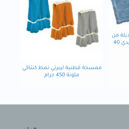
لة من
الألياف الدقيقة كينج سبيدي 40
ممسحة قطنية ليبرتي نمط كنتاكي
ملونة 450 جرام