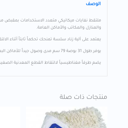
الوصف
والمنازل والمكاتب والأماكن العامة.
يعتمد على آلية زناد سلسة تمنحك تحكماً ثابتاً أثناء ال
يوفر طول 31 بوصة 79 سم مدى وصول جيداً للأماكن البعيدة وتحت الأثاث أو بين الشجيرات. هذا يساعد على إنجاز التنظيف بسرعة مع تقليل الإجهاد على الظهر.
يضم طرفاً مغناطيسياً لالتقاط القطع المعدنية الصغير
منتجات ذات صلة