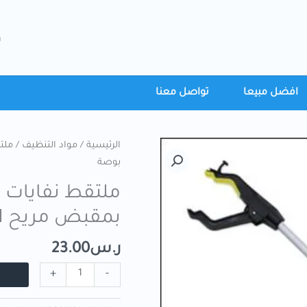
h
افضل مبيعا
تواصل معنا
الرئيسية
/
مواد التنظيف
بوصة
ملتقط نفايات 
بمقبض مريح 31 بوصة
ر.س
23.00
+
-