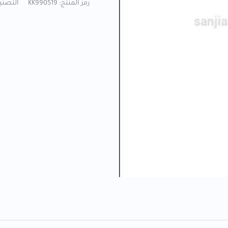
رمز المنتج:
KK990519
التصني