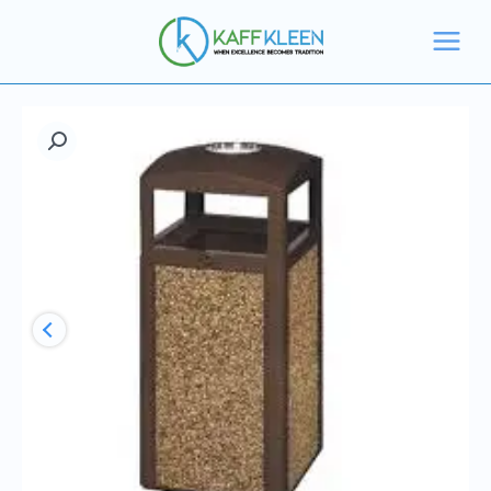
خطي
لى
لمحتوى