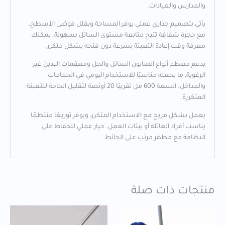
والمدارس والعيادات.
يأتي بتصميم جداري عملي يوفر المساحة ويقلل فوضى الأسطح،
مع حجرة شفافة تتيح متابعة مستوى السائل بسهولة. يمكنك
معرفة وقت إعادة التعبئة بسرعة دون فتحه بشكل متكرر.
يدعم معظم أنواع الصابون السائل والجل ومعقمات اليدين غير
الرغوية، ما يجعله مناسبًا للاستخدام اليومي في الحمامات
والمداخل. السعة 600 مل تقريبًا 20 أونصة لتقليل الحاجة للتعبئة
المتكررة.
يعمل بشكل مريح مع الاستخدام المتكرر، ويوفر توزيعًا منتظمًا
يناسب أفراد العائلة أو بيئات العمل. خيار عملي للحفاظ على
النظافة مع مظهر مرتب على الحائط.
منتجات ذات صلة