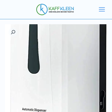
خطي
بمستشعر
لى
لمحتوى
كمية
موزع
صابون
بمستشعر