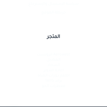
سياسة الإستبدال والإسترجاع
خريطة الموقع
المتجر
Aerowest ايرويست
المناديل
السجاد
اعادة التدوير
اطقم دورات المياه
براند TAYG
معطرات الجو