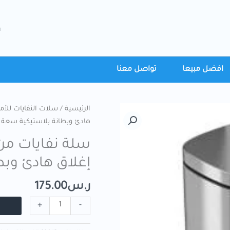
h
افضل مبيعا
تواصل معنا
الرئيسية
/
سلات النفايات للأما
هادئ وبطانة بلاستيكية سعة 1.5 جالون
سلة نفايات م
إغلاق هادئ وبطانة
ر.س
175.00
+
-