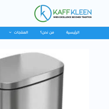
خطي
لى
لمحتوى
الرئيسية
من نحن؟
المنتجات
كمية
سلة
نفايات
من
الستانلس
ستيل
بغطاء
إغلاق
هادئ
وبطانة