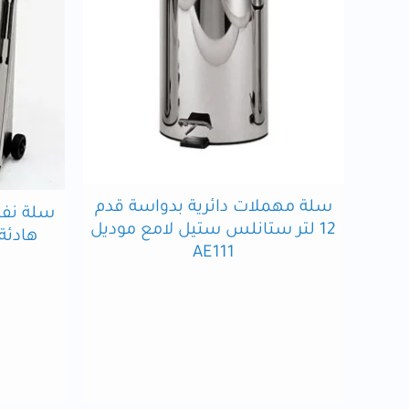
سلة مهملات دائرية بدواسة قدم
سلة نفا
12 لتر ستانلس ستيل لامع موديل
هادئة
AE111