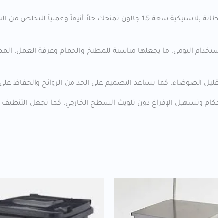
سلة نفايات من الستانلس ستيل بغطاء إغلاق هادئ وبطانة بلاستيكية سعة 1.5 جالون
خدام اليومي، ما يجعلها مناسبة للمطبخ والحمام وغرفة العمل. ال
قليل الضوضاء. كما يساعد التصميم على الحد من الروائح والحفاظ على
حكام وتسهيل الإفراغ دون تلويث السطح الخارجي. كما تجعل التنظيف ا