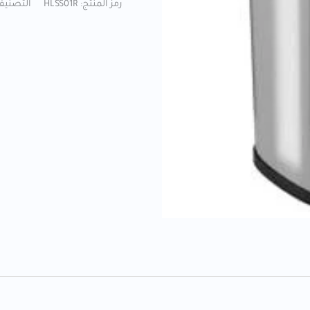
رمز المنتج:
HLSS01R
التصنيف