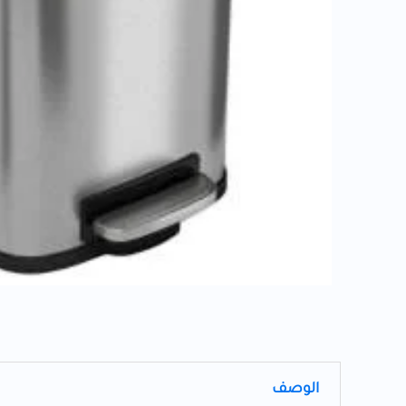
بلاستيكية
سعة
1.5
جالون
الوصف