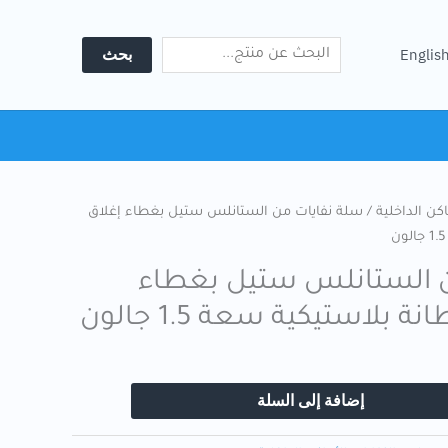
Search
من
الستانلس
بحث
Englis
ستيل
بغطاء
إغلاق
هادئ
وبطانة
بلاستيكية
كن الداخلية
/ سلة نفايات من الستانلس ستيل بغطاء إغلاق
سعة
1.5
جالون
ن الستانلس ستيل بغطاء
 بلاستيكية سعة 1.5 جالون
إضافة إلى السلة