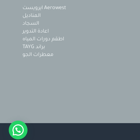
Aerowest ايرويست
المناديل
السجاد
اعادة التدوير
اطقم دورات المياه
براند TAYG
معطرات الجو