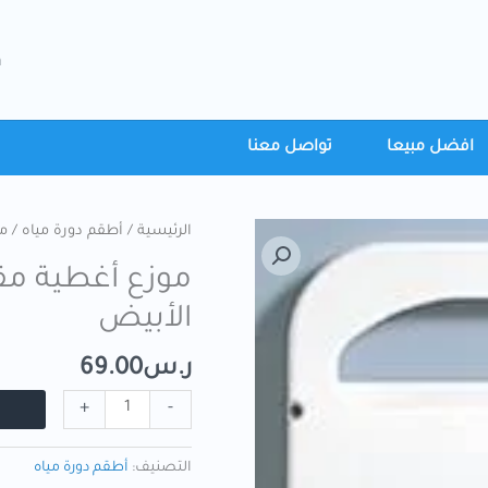
h
افضل مبيعا
تواصل معنا
الرئيسية
/
أطقم دورة مياه
/ م
موزع أغطية مق
الأبيض
ر.س
69.00
+
-
التصنيف:
أطقم دورة مياه