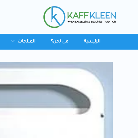
خطي
لى
لمحتوى
الرئيسية
من نحن؟
المنتجات
كمية
موزع
أغطية
مقاعد
المرحاض
البلاستيكي
الأبيض