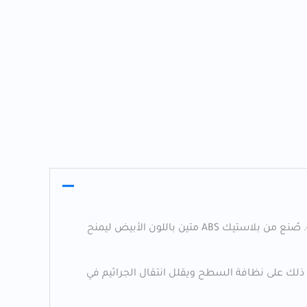
موزع أغطية مقاعد المرحاض البلاستيكي الأبيض يوفر حلاً صحيًا ومنظمًا لدورات المياه في المكاتب والمطاعم والمرافق العامة. صُنع من بلاستيك ABS متين باللون الأبيض ليمنح
ذلك على نظافة السطح ويقلل انتقال الجراثيم في