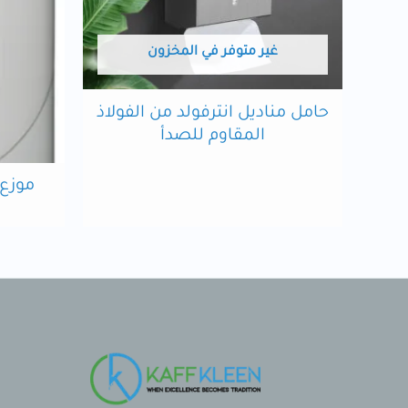
غير متوفر في المخزون
حامل مناديل انترفولد من الفولاذ
المقاوم للصدأ
موزع ص