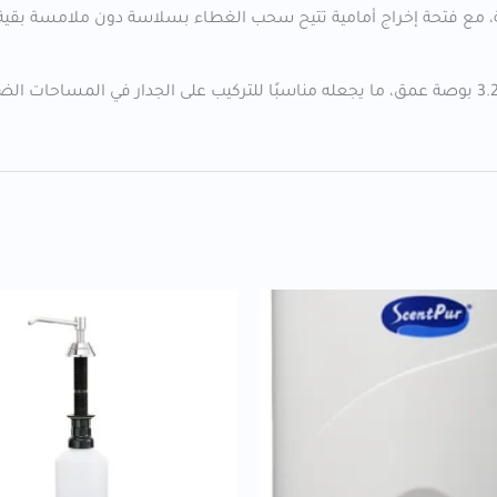
، مع فتحة إخراج أمامية تتيح سحب الغطاء بسلاسة دون ملامسة بقية ال
تبلغ أبعاده تقريبًا 16 بوصة عرض × 11.5 بوصة ارتفاع × 3.25 بوصة عمق، ما يجعله مناسبًا للتركيب على