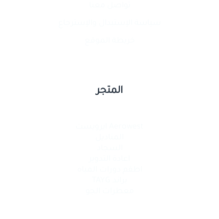
تواصل معنا
سياسة الإستبدال والإسترجاع
خريطة الموقع
المتجر
Aerowest ايرويست
المناديل
السجاد
اعادة التدوير
اطقم دورات المياه
براند TAYG
معطرات الجو