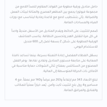
حامل مناديل ورقية مطوية من الفولاذ المقاوم للصدأ اللامع من
مجموعة فيوتورا يجمع بين المظهر العصري والمتانة لبيئات العمل
والضيافة. يأتي بتشطيب لامع مع قاعدة رمادية ليتناسب مع دورات
المياه والمساحات العامة.
صُمم للتثبيت على الحائط ويقدم المناديل من الأسفل منديلاً واحداً
في كل مرة لتقليل الهدر وتحسين النظافة. يناسب المناشف
الورقية المطوية على شكل Z بسعة تصل إلى 600 منديل
للاستخدام اليومي.
يسهّل الغطاء المفصلي إعادة التعبئة بسرعة، بينما تساعد نافذة
المعاينة على متابعة مستوى المناديل وتفادي نفادها. يوفر القفل
المصنوع من الستانلس بمفتاح ثنائي الشوكات حماية مناسبة في
الأماكن ذات الحركة المتوسطة إلى العالية.
تبلغ الأبعاد 343 مم ارتفاعاً و263 مم عرضاً و140 مم عمقاً، مع 4
مسامير و4 رول بلج لتثبيت ثابت وآمن. يُعد خياراً عملياً للمكاتب
والفنادق والمرافق العامة.