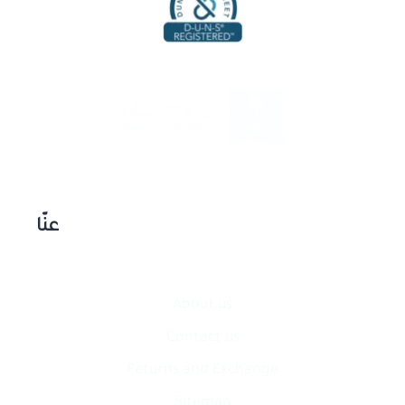
عنّا
About us
Contact​ us
Returns and Exchange
Sitemap