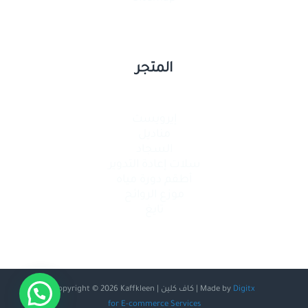
المتجر
إيرويست
مناديل
السجاد
سلات إعادة التدوير
أطقم دورة مياه
موزع الروائح
تايغ
Copyright © 2026 Kaffkleen | كاف كلين | Made by
Digitx
for E-commerce Services