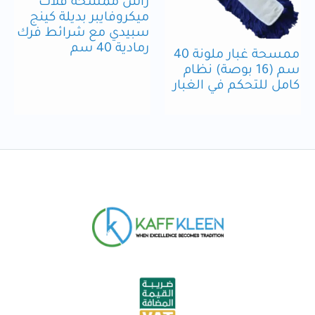
رأس ممسحة فلات
ميكروفايبر بديلة كينج
سبيدي مع شرائط فرك
رمادية 40 سم
ممسحة غبار ملونة 40
سم (16 بوصة) نظام
كامل للتحكم في الغبار