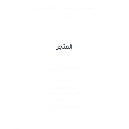
سياسة الإستبدال والإسترجاع
خريطة الموقع
المتجر
Aerowest ايرويست
المناديل
السجاد
اعادة التدوير
اطقم دورات المياه
براند TAYG
معطرات الجو