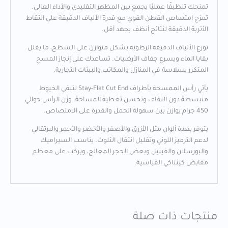
تمنحك تنظيفًا عمليًا يجمع بين المظهر التقليدي والأداء العالي.
تمزج امتصاص القطن القوي مع قدرة الألياف الدقيقة على التقاط
الأتربة الدقيقة لنتائج أنظف بجهد أقل.
توزع الألياف الدقيقة الرطوبة بشكل متوازن على السطح، ما يقلل
بقايا الماء ويسرع جفاف الأرضيات. تساعدك على إنجاز المسح
المتكرر بسلاسة في المنازل والمكاتب والبيئات التجارية.
يأتي رأس الممسحة بأطراف Stay-Flat Cut End لتبقى الخيوط
منبسطة دون التفاف وتحسن تغطية المساحة. وزن الرأس حوالي
450 جرام يوازن بين سهولة الحمل والقدرة على الامتصاص.
يتوفر بعدة ألوان مثل الأزرق والأصفر والأخضر والأحمر والبرتقالي
لدعم الترميز اللوني وتقليل انتقال التلوث. يناسب السيراميك
والبورسلان والفينيل وبعض الحجر المعالج، ويركب على معظم
مقابض كينتاكي القياسية.
منتجات ذات صلة