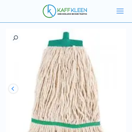
خطي
قطن
لى
كينتاكي
لمحتوى
12
أونصة
KK990193
كمية
رأس
ممسحة
قطن
كينتاكي
12
أونصة
KK990193