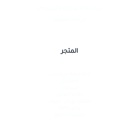
سياسة الإستبدال والإسترجاع
خريطة الموقع
المتجر
Aerowest ايرويست
المناديل
السجاد
اعادة التدوير
اطقم دورات المياه
براند TAYG
معطرات الجو