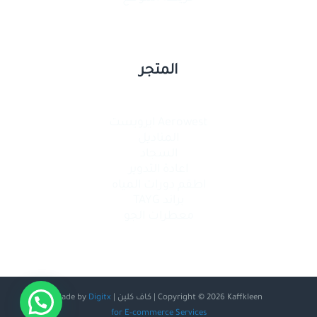
المتجر
Aerowest ايرويست
المناديل
السجاد
اعادة التدوير
اطقم دورات المياه
براند TAYG
معطرات الجو
Copyright © 2026 Kaffkleen | كاف كلين | Made by
Digitx
for E-commerce Services