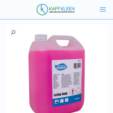
خطي
سائل
لى
5
لمحتوى
لتر
كمية
صابون
يد
سائل
5
لتر